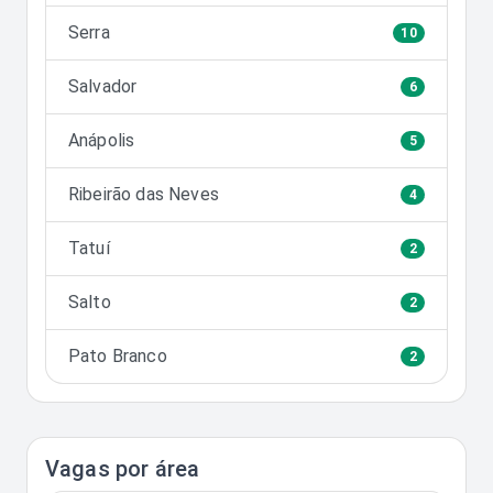
Serra
10
Salvador
6
Anápolis
5
Ribeirão das Neves
4
Tatuí
2
Salto
2
Pato Branco
2
Vagas por área